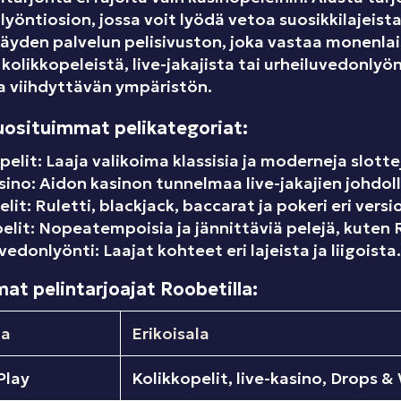
yöntiosion, jossa voit lyödä vetoa suosikkilajeista
yden palvelun pelisivuston, joka vastaa monenlaisi
kolikkopeleistä, live-jakajista tai urheiluvedonly
a viihdyttävän ympäristön.
uosituimmat pelikategoriat:
pelit: Laaja valikoima klassisia ja moderneja slotte
sino: Aidon kasinon tunnelmaa live-jakajien johdoll
lit: Ruletti, blackjack, baccarat ja pokeri eri versi
elit: Nopeatempoisia ja jännittäviä pelejä, kuten
vedonlyönti: Laajat kohteet eri lajeista ja liigoista.
t pelintarjoajat Roobetilla:
ja
Erikoisala
Play
Kolikkopelit, live-kasino, Drops &