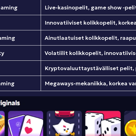
Gaming
Live-kasinopelit, game show -peli
Innovatiiviset kolikkopelit, korke
aming
Ainutlaatuiset kolikkopelit, raap
ty
Volatiilit kolikkopelit, innovatiiv
Kryptovaluuttaystävälliset pelit, 
aming
Megaways-mekaniikka, korkea var