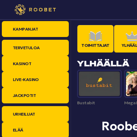
KAMPANJAT
TOIMITTAJAT
YLHÄÄ
TERVETULOA
YLHÄÄLLÄ
KASINOT
LIVE-KASINO
JACKPOTIT
Bustabit
Mega 
URHEILIJAT
Roobe
ELÄÄ