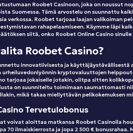
utustumaan Roobet Casinoon, joka on noussut nop
sta Suomessa. Tämä arvostelu on suunnattu kaikille
ia verkossa. Roobet tarjoaa laajan valikoiman pel
estymistavan rahapelaamiseen. Käymme läpi kaike
äätöksen siitä, onko Roobet Online Casino sinulle 
valita Roobet Casino?
nnettu innovatiivisesta ja käyttäjäystävällisestä 
ja urheiluvedonlyönnin kryptovaluuttojen helppoute
 tarjoaa jokaiselle jotakin, olitpa sitten kolikkope
Alusta on suunniteltu toimimaan saumattomasti nii
illakin, mikä takaa miellyttävän pelikokemuksen mi
Casino Tervetulobonus
at voivat aloittaa matkansa Roobet Casinolla hou
jopa 70 ilmaiskierrosta ja jopa 2 500 € bonusrahaa.