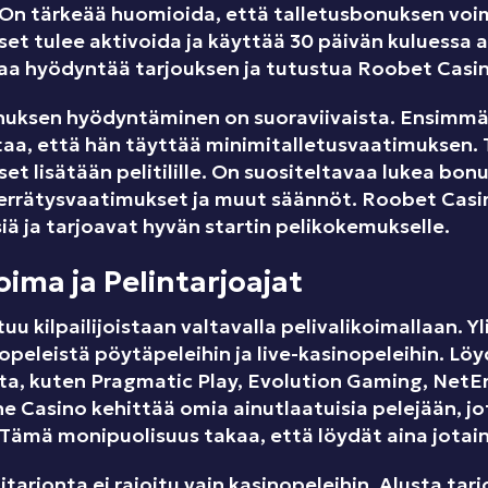
. On tärkeää huomioida, että talletusbonuksen voi
set tulee aktivoida ja käyttää 30 päivän kuluessa a
kaa hyödyntää tarjouksen ja tutustua Roobet Casi
uksen hyödyntäminen on suoraviivaista. Ensimmäi
taa, että hän täyttää minimitalletusvaatimuksen.
set lisätään pelitilille. On suositeltavaa lukea bonu
rrätysvaatimukset ja muut säännöt. Roobet Casin
siä ja tarjoavat hyvän startin pelikokemukselle.
oima ja Pelintarjoajat
u kilpailijoistaan valtavalla pelivalikoimallaan. Yl
opeleistä pöytäpeleihin ja live-kasinopeleihin. Löy
lta, kuten Pragmatic Play, Evolution Gaming, NetEn
 Casino kehittää omia ainutlaatuisia pelejään, jot
Tämä monipuolisuus takaa, että löydät aina jotain
tarjonta ei rajoitu vain kasinopeleihin. Alusta ta