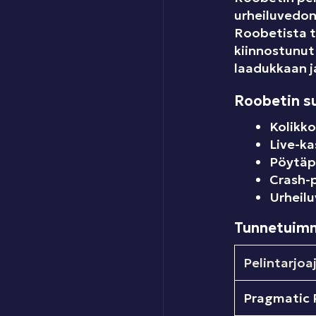
urheiluvedonl
Roobetista tä
kiinnostunut 
laadukkaan j
Roobetin s
Kolikko
Live-ka
Pöytäpe
Crash-p
Urheilu
Tunnetuimma
Pelintarjoa
Pragmatic 