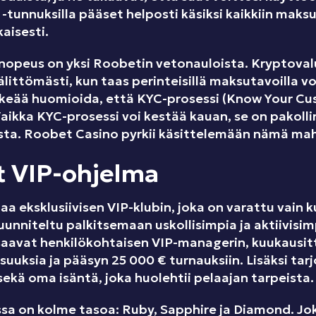
-tunnuksilla pääset helposti käsiksi kaikkiin maks
kaisesti.
nopeus on yksi Roobetin vetonauloista. Kryptovalu
välittömästi, kun taas perinteisillä maksutavoilla
rkeää huomioida, että KYC-prosessi (Know Your Cu
aikka KYC-prosessi voi kestää kauan, se on pakolli
ta. Roobet Casino pyrkii käsittelemään nämä ma
 VIP-ohjelma
a eksklusiivisen VIP-klubin, joka on varattu vain ku
unniteltu palkitsemaan uskollisimpia ja aktiivisimpi
saavat henkilökohtaisen VIP-managerin, kuukausit
uksia ja pääsyn 25 000 € turnauksiin. Lisäksi tarjol
ekä oma isäntä, joka huolehtii pelaajan tarpeista.
sa on kolme tasoa: Ruby, Sapphire ja Diamond. Jo